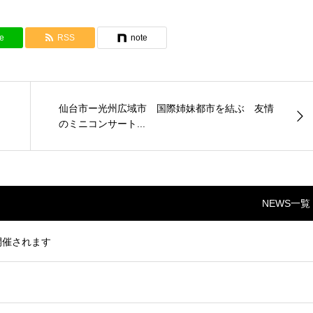
e
RSS
note
仙台市ー光州広域市 国際姉妹都市を結ぶ 友情
のミニコンサート...
NEWS一覧
開催されます