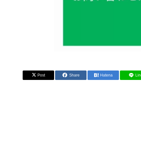
Post
Share
Hatena
Lin